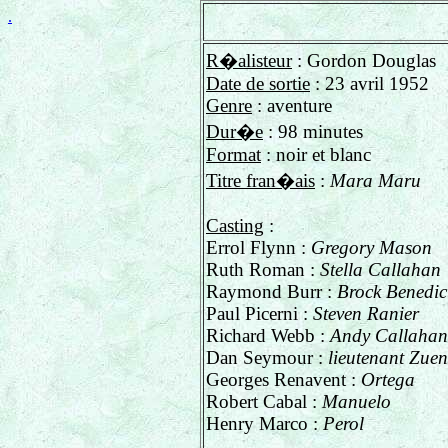
.
R�alisteur
: Gordon Douglas
Date de sortie
: 23 avril 1952
Genre
: aventure
Dur�e
: 98 minutes
Format
: noir et blanc
Titre fran�ais
:
Mara Maru
Casting
:
Errol Flynn :
Gregory Mason
Ruth Roman :
Stella Callahan
Raymond Burr :
Brock Benedic
Paul Picerni :
Steven Ranier
Richard Webb :
Andy Callahan
Dan Seymour :
lieutenant Zue
Georges Renavent :
Ortega
Robert Cabal :
Manuelo
Henry Marco :
Perol