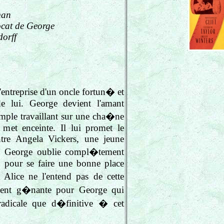
man
ocat de George
dorff
'entreprise d'un oncle fortun� et
e lui. George devient l'amant
simple travaillant sur une cha�ne
 met enceinte. Il lui promet le
ntre Angela Vickers, une jeune
 George oublie compl�tement
a pour se faire une bonne place
Alice ne l'entend pas de cette
dement g�nante pour George qui
 radicale que d�finitive � cet