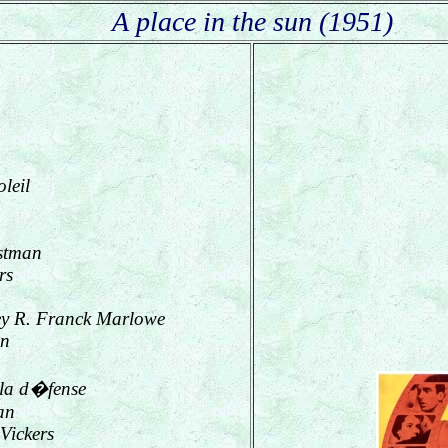
A place in the sun (1951)
leil
stman
rs
ney R. Franck Marlowe
an
 la d�fense
an
Vickers