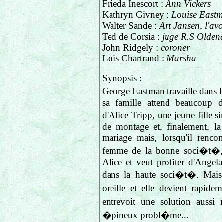
Frieda Inescort :
Ann Vickers
Kathryn Givney :
Louise East
Walter Sande :
Art Jansen, l'av
Ted de Corsia :
juge R.S Olden
John Ridgely :
coroner
Lois Chartrand :
Marsha
Synopsis
:
George Eastman travaille dans l
sa famille attend beaucoup d
d'Alice Tripp, une jeune fille 
de montage et, finalement, la
mariage mais, lorsqu'il renco
femme de la bonne soci�t�,
Alice et veut profiter d'Angel
dans la haute soci�t�. Mais 
oreille et elle devient rapi
entrevoit une solution aussi
�pineux probl�me...