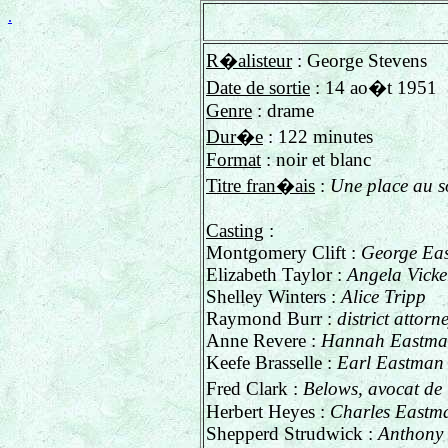
.
R�alisteur
: George Stevens
Date de sortie
: 14 ao�t 1951
Genre
: drame
Dur�e
: 122 minutes
Format
: noir et blanc
Titre fran�ais
:
Une place au so
Casting
:
Montgomery Clift :
George Ea
Elizabeth Taylor :
Angela Vicke
Shelley Winters :
Alice Tripp
Raymond Burr :
district attor
Anne Revere :
Hannah Eastm
Keefe Brasselle :
Earl Eastman
Fred Clark :
Belows, avocat de
Herbert Heyes :
Charles Eastm
Shepperd Strudwick :
Anthony 