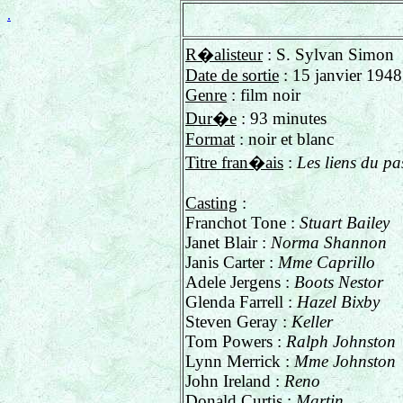
.
R�alisteur
: S. Sylvan Simon
Date de sortie
: 15 janvier 1948
Genre
: film noir
Dur�e
: 93 minutes
Format
: noir et blanc
Titre fran�ais
:
Les liens du p
Casting
:
Franchot Tone :
Stuart Bailey
Janet Blair :
Norma Shannon
Janis Carter :
Mme Caprillo
Adele Jergens :
Boots Nestor
Glenda Farrell :
Hazel Bixby
Steven Geray :
Keller
Tom Powers :
Ralph Johnston
Lynn Merrick :
Mme Johnston
John Ireland :
Reno
Donald Curtis :
Martin