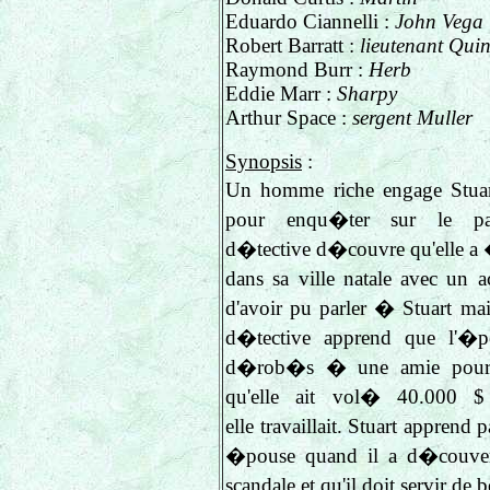
Eduardo Ciannelli :
John Vega 
Robert Barratt :
lieutenant Quin
Raymond Burr :
Herb
Eddie Marr :
Sharpy
Arthur Space :
sergent Muller
Synopsis
:
Un homme riche engage Stuar
pour enqu�ter sur le 
d�tective d�couvre qu'elle a 
dans sa ville natale avec un a
d'avoir pu parler � Stuart mais
d�tective apprend que l'�po
d�rob�s � une amie pour e
qu'elle ait vol�
40.000 
elle travaillait. Stuart apprend 
�pouse quand il a d�couver
scandale et qu'il doit servir de