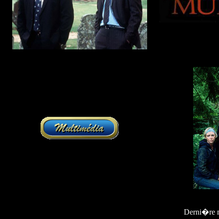
Derni�re m